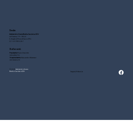
Sede
Aiutiamoli a Vivere Brenta-Saccisica ODV
via Padana, 119 - 35020
S. Angelo di Piove di Sacco (PD)
C.F. 92173510287
Regalati una Primula 2026: l’iniziativa è
Referenti
già attiva sul territorio
Presidente
Flavio Checchin
345 6358710
Vicepresidente
Alessandro Albanese
349 3085273
© 2025
Aiutiamoli a Vivere
Seguici | Follow Us
Brenta-Saccisica ODV