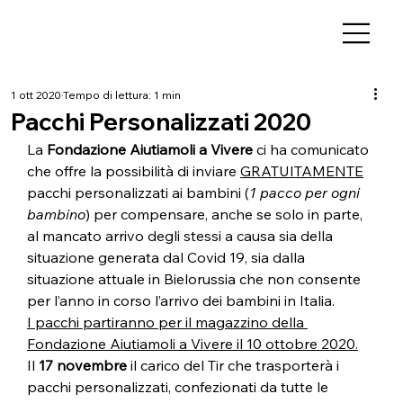
1 ott 2020
Tempo di lettura: 1 min
Pacchi Personalizzati 2020
La 
Fondazione Aiutiamoli a Vivere
 ci ha comunicato 
che offre la possibilità di inviare 
GRATUITAMENTE
pacchi personalizzati ai bambini (
1 pacco per ogni 
bambino
) per compensare, anche se solo in parte, 
al mancato arrivo degli stessi a causa sia della 
situazione generata dal Covid 19, sia dalla 
situazione attuale in Bielorussia che non consente 
per l’anno in corso l’arrivo dei bambini in Italia.
I pacchi partiranno per il magazzino della 
Fondazione Aiutiamoli a Vivere il 10 ottobre 2020.
Il 
17 novembre
 il carico del Tir che trasporterà i 
pacchi personalizzati, confezionati da tutte le 