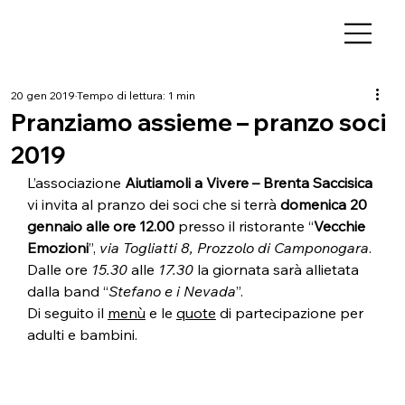
20 gen 2019
Tempo di lettura: 1 min
Pranziamo assieme – pranzo soci
2019
L’associazione 
Aiutiamoli a Vivere – Brenta Saccisica
vi invita al pranzo dei soci che si terrà 
domenica 20 
gennaio alle ore 12.00
 presso il ristorante “
Vecchie 
Emozioni
”, 
via Togliatti 8, Prozzolo di Camponogara
.
Dalle ore 
15.30
 alle 
17.30
 la giornata sarà allietata 
dalla band “
Stefano e i Nevada
”.
Di seguito il 
menù
 e le 
quote
 di partecipazione per 
adulti e bambini.