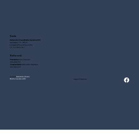
Sede
Aiutiamoli a Vivere Brenta-Saccisica ODV
via Padana, 119 - 35020
S. Angelo di Piove di Sacco (PD)
C.F. 92173510287
Regalati una Primula 2026: l’iniziativa è
Referenti
già attiva sul territorio
Presidente
Flavio Checchin
345 6358710
Vicepresidente
Alessandro Albanese
349 3085273
© 2025
Aiutiamoli a Vivere
Seguici | Follow Us
Brenta-Saccisica ODV