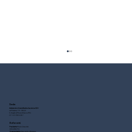
Sede
Aiutiamoli a Vivere Brenta-Saccisica ODV
via Padana, 119 - 35020
S. Angelo di Piove di Sacco (PD)
C.F. 92173510287
Inaugurato l'ospedale di Yasinia e il
Referenti
"Cubo della Salute"
Presidente
Flavio Checchin
345 6358710
Vicepresidente
Alessandro Albanese